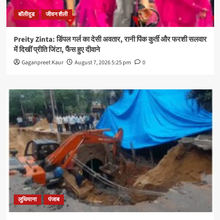
बॉलीवुड
जीवन शैली
Preity Zinta: डिंपल गर्ल का देसी अवतार, रानी पिंक कुर्ती और फरशी सलवार
में दिखीं प्रीति जिंटा, फैंस हुए दीवाने
Gaganpreet Kaur
August 7, 2026 5:25 pm
0
लुधियाना
पंजाब