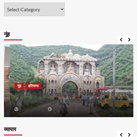
श्रेणियाँ
नूंह
नूंह
हरियाणा
Nuh Brajmandal Yatra: नूंह में गूंजे बम-बम भोले के जयकारे,
भारी सुरक्षा के बीच शुरू हुई ब्रजमंडल जलाभिषेक यात्रा
Amandeep Singh
August 3, 2026 12:00 pm
0
व्यापार