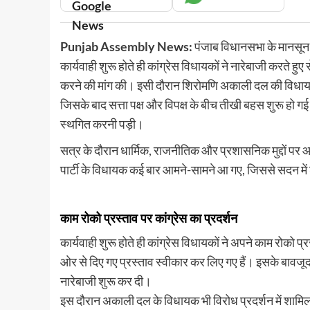
Punjab Assembly News:
पंजाब विधानसभा के मानसून 
कार्यवाही शुरू होते ही कांग्रेस विधायकों ने नारेबाजी करते हु
करने की मांग की। इसी दौरान शिरोमणि अकाली दल की विधाय
नूंह
हरियाणा
जिसके बाद सत्ता पक्ष और विपक्ष के बीच तीखी बहस शुरू हो ग
h: सीएम नायब सैनी ने नूंह को
Nuh Crime: बिजली काम के नाम पर 
स्थगित करनी पड़ी।
का तोहफा
घूस, गौशाला रोड पर रंगे हाथ धरे गए
July 1, 2026 6:28 pm
0
Amandeep Singh
August 5, 2026 1:
सत्र के दौरान धार्मिक, राजनीतिक और प्रशासनिक मुद्दों 
ंह। हरियाणा के मुख्यमंत्री नायब सिंह
Nuh Crime: हरियाणा के नूंह जिले में भ्रष्टा
पार्टी के विधायक कई बार आमने-सामने आ गए, जिससे सदन में
ेवात) जिले के लिए विकास की रफ्तार को तेज
करप्शन ब्यूरो (ACB) की टीम ने एक और बड़ी
नूंह...
Read
Read More
काम रोको प्रस्ताव पर कांग्रेस का प्रदर्शन
more
about
कार्यवाही शुरू होते ही कांग्रेस विधायकों ने अपने काम रोको प
Nuh
ओर से दिए गए प्रस्ताव स्वीकार कर लिए गए हैं। इसके बावजूद
रियाणा सरकार की योजनाएँ
Crime:
isions: मोदी कैबिनेट का
व्यापार
देश
बिजली
नारेबाजी शुरू कर दी।
काम
हफा, यूरिया नीति 2026 को दी
RBI Repo Rate Update: रेपो र
इस दौरान अकाली दल के विधायक भी विरोध प्रदर्शन में शाम
के