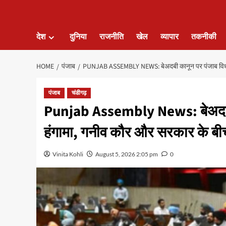
देश
दुनिया
राजनीति
खेल
व्यापार
तकनीकी
HOME
पंजाब
PUNJAB ASSEMBLY NEWS: बेअदबी कानून पर पंजाब विधानस
पंजाब
चंडीगढ़
Punjab Assembly News: बेअदबी क
हंगामा, गनीव कौर और सरकार के ब
Vinita Kohli
August 5, 2026 2:05 pm
0