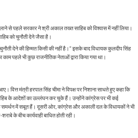
टेगी आपकी EMI
किया ऐलान
भरा
टेम्पो
0
Vinita Kohli
July 28, 2026 5:14 pm
0
जब्त,
 (RBI) ने मौद्रिक
Business News: देश की प्रमुख ज्वेलरी रिटेल कंपनियों में शामि
72
ेट को 5.25% पर ही
मालाबार गोल्ड एंड डायमंड्स ने भारतीय क्रिकेट टीम के पूर्व कप्तान
किलो
े से पहले सरकार ने श्री अकाल तख्त साहिब को विश्वास में नहीं लिया।
महेंद्र सिंह धोनी को...
कोयला,
िब को चुनौती देने जैसा है।
पोटैशियम
Read
Read More
और
more
ुनौती देने की हिम्मत किसी की नहीं है।” इसके बाद विधायक कुलदीप सिंह
मिक्स
about
ा काम पहले भी कुछ राजनीतिक नेताओं द्वारा किया गया था।
विस्फोटक
Business
के
News:महेंद्र
साथ
सिंह
3
धोनी
गिरफ्तार
बने
मालाबार
आए। वित्त मंत्री हरपाल सिंह चीमा ने विपक्ष पर निशाना साधते हुए कहा कि
गोल्ड
ब के आदेशों का उल्लंघन कर चुके हैं। उन्होंने कांग्रेस पर भी कई
एंड
डायमंड्स
र्थन में सबूत हैं। दूसरी ओर, कांग्रेस और अकाली दल के विधायकों ने भी
के
राबे के बीच कार्यवाही बाधित होती रही।
नए
ब्रांड
एम्बैसडर,
कंपनी