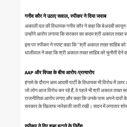
बरकरार, फिलहाल नहीं बढ़ेगी या घ
नाम
पर
July 17, 2026 5:19 pm
0
Vinita Kohli
August 5, 2026 10:46 am
महिला
गनीव कौर ने उठाए सवाल, स्पीकर ने दिया जवाब
: देश के अन्नदाताओं और कृषि क्षेत्र
RBI Repo Rate Update: भारतीय रिजर्व बैंक
से
 केंद्र सरकार ने एक बेहद महत्वपूर्ण कदम
नीति समिति (MPC) की तीसरी बैठक में रेपो र
मांगी
अकाली दल की विधायक गनीव कौर ने कहा कि बेअदबी कानून लान
बनाए रखने...
घूस,
उन्होंने आरोप लगाया कि सरकार का कदम श्री अकाल तख्त साह
गौशाला
Read
Read More
रोड
more
इस पर स्पीकर ने स्पष्ट कहा कि “श्री अकाल तख्त साहिब को च
पर
about
धालीवाल ने कहा कि श्री अकाल तख्त साहिब को चुनौती देने क
रंगे
RBI
हाथ
Repo
धरे
Rate
गए
Update:
AAP और विपक्ष के बीच आरोप-प्रत्यारोप
2
रेपो
कर्मचारी
रेट
हंगामे के दौरान आम आदमी पार्टी के विधायक भी विरोध में उतर 
5.25%
जो लोग आज विरोध कर रहे हैं, वे पहले भी श्री अकाल तख्त साहि
पर
बरकरार,
राजनीतिक आरोप लगाए और कहा कि उनके पास अपने दावों के सम
फिलहाल
सरकार के खिलाफ नारेबाजी जारी रखी। सदन में लगातार शोर-श
नहीं
बढ़ेगी
या
घटेगी
स्पीकर ने दिए शब्द हटाने के निर्देश