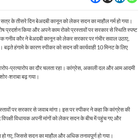
सत्र के तीसरे दिन बेअदबी कानून को लेकर सदन का माहौल गर्म हो गया।
ए रोष प्रदर्शन किया और अपने काम रोको प्रस्तावों पर सरकार से स्थिति स्पष्ट
हरियाणा
नूंह
क गनीव कौर ने बेअदबी कानून को लेकर सरकार पर गंभीर सवाल उठाए,
Nuh News: नूंह में बारूद से भरा टेम्पो जब्त, 72
ई। बढ़ते हंगामे के कारण स्पीकर को सदन की कार्यवाही 10 मिनट के लिए
महिला से मांगी
किलो कोयला, पोटैशियम और मिक्स विस्फोटक के
 2 कर्मचारी
साथ 3 गिरफ्तार
42 pm
0
Amandeep Singh
August 5, 2026 11:42 am
0
पर आरोप-प्रत्यारोप का दौर चलता रहा। कांग्रेस, अकाली दल और आम आदमी
चार के खिलाफ एंटी
Nuh News: हरियाणा के नूंह जिले में अवैध विस्फोटक सामग्री औ
 शोर-शराबा बढ़ गया।
 सफलता हासिल की है।
पटाखों के काले कारोबार के खिलाफ पुलिस को बड़ी सफलता मिली है
फिरोजपुर झिरका...
Read
Read More
more
about
्रस्तावों पर सरकार से जवाब मांगा। इस पर स्पीकर ने कहा कि कांग्रेस की
Nuh News:
 विपक्षी विधायक अपनी मांगों को लेकर सदन के बीच में पहुंच गए और
व्यापार
क्रिकेट
देश
नूंह
Business News:महेंद्र सिंह धोनी बने मालाबार
में
बारूद
ेट 5.25% पर
गोल्ड एंड डायमंड्स के नए ब्रांड एम्बैसडर, कंपनी ने
िल हो गए, जिससे सदन का माहौल और अधिक तनावपूर्ण हो गया।
से