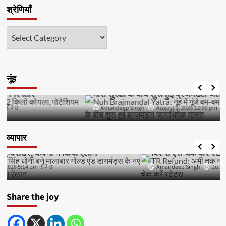
श्रेणियाँ
श्रेणियाँ
नूंह
हरियाणा
नूंह
Nuh Brajmandal Yatra: नूंह में गूंजे बम-बम भोले के जयकारे,
भारी सुरक्षा के बीच शुरू हुई ब्रजमंडल जलाभिषेक यात्रा
Amandeep Singh
August 3, 2026 12:00 pm
0
व्यापार
दिल्ली
व्यापार
ITR Refund: अभी तक नहीं आया टैक्स रिफंड का पैसा? PAN
नंबर से ऐसे चेक करें स्टेटस
Amandeep Singh
July 22, 2026 12:13 pm
0
Share the joy