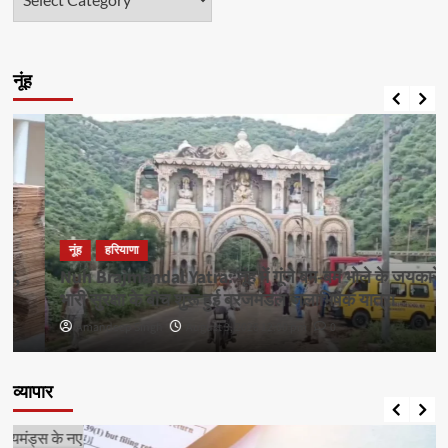
नूंह
नूंह
हरियाणा
Nuh Brajmandal Yatra: नूंह में गूंजे बम-बम भोले के जयकारे,
भारी सुरक्षा के बीच शुरू हुई ब्रजमंडल जलाभिषेक यात्रा
Amandeep Singh
August 3, 2026 12:00 pm
0
व्यापार