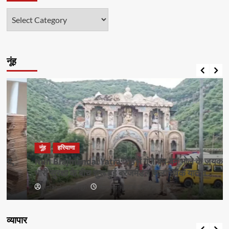
श्रेणियाँ
नूंह
नूंह
हरियाणा
Nuh Brajmandal Yatra: नूंह में गूंजे बम-बम भोले के जयकारे,
भारी सुरक्षा के बीच शुरू हुई ब्रजमंडल जलाभिषेक यात्रा
Amandeep Singh
August 3, 2026 12:00 pm
0
व्यापार