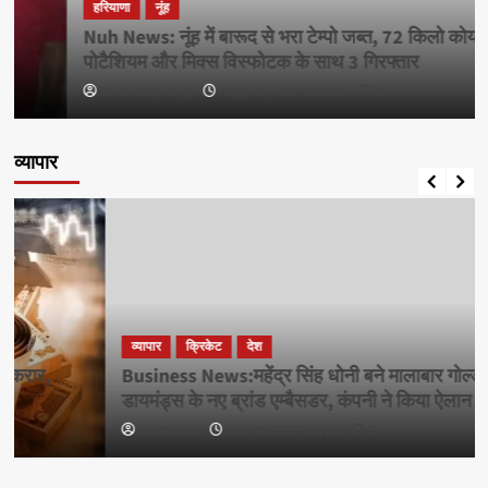
हरियाणा
नूंह
Nuh News: नूंह में बारूद से भरा टेम्पो जब्त, 72 किलो कोयला,
पोटैशियम और मिक्स विस्फोटक के साथ 3 गिरफ्तार
Amandeep Singh
August 5, 2026 11:42 am
0
व्यापार
व्यापार
क्रिकेट
देश
Business News:महेंद्र सिंह धोनी बने मालाबार गोल्ड एंड
डायमंड्स के नए ब्रांड एम्बैसडर, कंपनी ने किया ऐलान
Vinita Kohli
July 28, 2026 5:14 pm
0