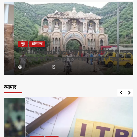
नूंह
हरियाणा
Nuh Brajmandal Yatra: नूंह में गूंजे बम-बम भोले के जयकारे,
भारी सुरक्षा के बीच शुरू हुई ब्रजमंडल जलाभिषेक यात्रा
Amandeep Singh
August 3, 2026 12:00 pm
0
व्यापार