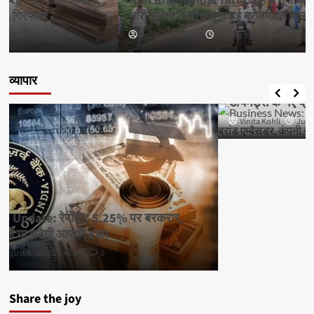
Nuh Brajmandal Yatra: नूंह में गूंजे बम-बम भोले के जयकारे,
भारी सुरक्षा के बीच शुरू हुई ब्रजमंडल जलाभिषेक यात्रा
Amandeep Singh
August 3, 2026 12:00 pm
0
व्यापार
क्रिकेट
देश
व्यापार
Business News:महेंद्र सिंह धोनी बने मालाबार गोल्ड एंड
डायमंड्स के नए ब्रांड एम्बैसडर, कंपनी ने किया ऐलान
Vinita Kohli
July 28, 2026 5:14 pm
0
Share the joy