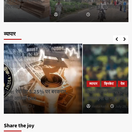
Nuh Brajmandal Yatra: नूंह में गूंजे बम-बम भोले के जयकारे,
भारी सुरक्षा के बीच शुरू हुई ब्रजमंडल जलाभिषेक यात्रा
Amandeep Singh
August 3, 2026 12:00 pm
0
व्यापार
व्यापार
क्रिकेट
देश
Business News:महेंद्र सिंह धोनी बने मालाबार गोल्ड एंड
डायमंड्स के नए ब्रांड एम्बैसडर, कंपनी ने किया ऐलान
Vinita Kohli
July 28, 2026 5:14 pm
0
Share the joy