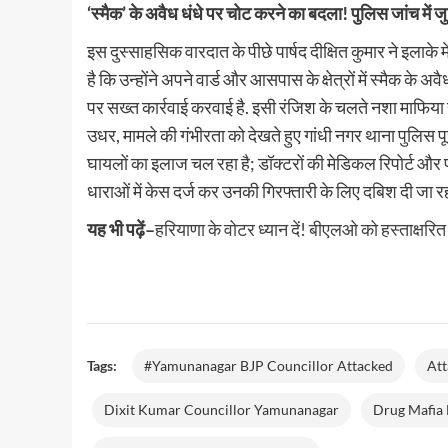
नीति समिति (MPC) की तीसरी बैठक में 
ा
हरियाणा सरकार की योजनाएँ
‘स्मैक’ के अवैध धंधे पर चोट करने का बदला! पुलिस जांच में ज
मांगी
बनाए रखने...
 Decisions: मोदी कैबिनेट का
घूस,
इस दुस्साहसिक वारदात के पीछे पार्षद दीक्षित कुमार ने इलाक
गौशाला
़ा तोहफा, यूरिया नीति 2026 को दी
Read
Read More
रोड
more
है कि उन्होंने अपने वार्ड और आसपास के क्षेत्रों में स्मैक 
पर
about
ur
July 17, 2026 5:19 pm
0
पर सख्त कार्रवाई करवाई है. इसी रंजिश के चलते नशा माफिया से
रंगे
RBI
हाथ
isions: देश के अन्नदाताओं और कृषि क्षेत्र
Repo
उधर, मामले की गंभीरता को देखते हुए गांधी नगर थाना पुलिस पूरी
धरे
Rate
िशा में केंद्र सरकार ने एक बेहद महत्वपूर्ण कदम
घायलों का इलाज चल रहा है; डॉक्टरों की मेडिकल रिपोर्ट औ
गए
Update:
्री...
2
रेपो
धाराओं में केस दर्ज कर उनकी गिरफ्तारी के लिए दबिश दी जा रह
कर्मचारी
रेट
5.25%
यह भी पढ़ें–
हरियाणा के वोटर ध्यान दें! बीएलओ को हस्ताक्षरित प
पर
बरकरार,
et
फिलहाल
ons:
नहीं
बढ़ेगी
या
घटेगी
Tags:
#Yamunanagar BJP Councillor Attacked
Att
आपकी
EMI
Dixit Kumar Councillor Yamunanagar
Drug Mafia