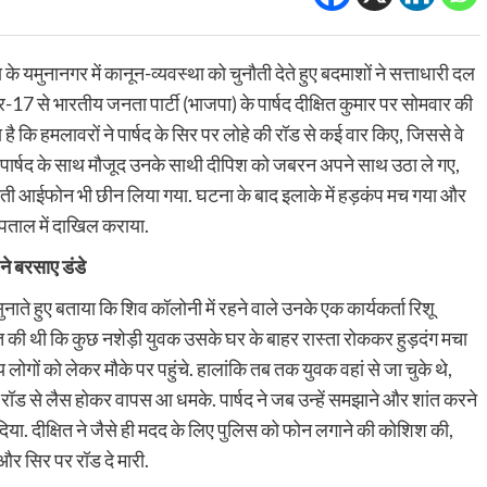
हरियाणा
नूंह
Nuh News: नूंह में बारूद से भरा टेम्पो जब्त, 72
के यमुनानगर में कानून-व्यवस्था को चुनौती देते हुए बदमाशों ने सत्ताधारी दल
 महिला से मांगी
किलो कोयला, पोटैशियम और मिक्स विस्फोटक के
17 से भारतीय जनता पार्टी (भाजपा) के पार्षद दीक्षित कुमार पर सोमवार की
ए 2 कर्मचारी
साथ 3 गिरफ्तार
है कि हमलावरों ने पार्षद के सिर पर लोहे की रॉड से कई वार किए, जिससे वे
:42 pm
0
Amandeep Singh
August 5, 2026 11:42 am
0
वर पार्षद के साथ मौजूद उनके साथी दीपिश को जबरन अपने साथ उठा ले गए,
टाचार के खिलाफ एंटी
Nuh News: हरियाणा के नूंह जिले में अवैध विस्फोटक सामग्री 
मती आईफोन भी छीन लिया गया. घटना के बाद इलाके में हड़कंप मच गया और
़ी सफलता हासिल की है।
पटाखों के काले कारोबार के खिलाफ पुलिस को बड़ी सफलता मिली 
फिरोजपुर झिरका...
पताल में दाखिल कराया.
Read
Read More
 ने बरसाए डंडे
more
about
ाते हुए बताया कि शिव कॉलोनी में रहने वाले उनके एक कार्यकर्ता रिशू
Nuh News:
व्यापार
क्रिकेट
देश
नूंह
यत की थी कि कुछ नशेड़ी युवक उसके घर के बाहर रास्ता रोककर हुड़दंग मचा
Business News:महेंद्र सिंह धोनी बने मालाब
में
 लोगों को लेकर मौके पर पहुंचे. हालांकि तब तक युवक वहां से जा चुके थे,
बारूद
पो रेट 5.25% पर
गोल्ड एंड डायमंड्स के नए ब्रांड एम्बैसडर, कंप
से
रॉड से लैस होकर वापस आ धमके. पार्षद ने जब उन्हें समझाने और शांत करने
 या घटेगी आपकी EMI
किया ऐलान
भरा
 दीक्षित ने जैसे ही मदद के लिए पुलिस को फोन लगाने की कोशिश की,
टेम्पो
:46 am
0
Vinita Kohli
July 28, 2026 5:14 pm
0
र सिर पर रॉड दे मारी.
जब्त,
व बैंक (RBI) ने मौद्रिक
Business News: देश की प्रमुख ज्वेलरी रिटेल कंपनियों मे
72