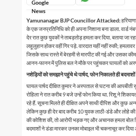
नूंह
हरियाणा
Yamunanagar BJP Councillor Attacked:
हरियाणा 
Nuh Crime: बिजली काम के नाम पर
के एक जनप्रतिनिधि को ही अपना निशाना बना डाला. वार्ड नंबर-
घूस, गौशाला रोड पर रंगे हाथ धरे ग
देर रात कुछ युवकों ने ताबड़तोड़ हमला कर दिया. बताया जा रहा 
Amandeep Singh
August 5, 2026 1
लहूलुहान होकर वहीं गिर पड़े. वारदात यहीं नहीं रुकी; हमला
Nuh Crime: हरियाणा के नूंह जिले में भ्रष्
जिसके साथ रास्ते में बेरहमी से मारपीट की गई और उसका की
करप्शन ब्यूरो (ACB) की टीम ने एक और बड
नूंह...
आनन-फानन में पुलिस बल ने मौके पर पहुंचकर घायलों को अस्
uh: सीएम नायब सैनी ने नूंह को
Read
Read More
नशेड़ियों को समझाने पहुंचे थे पार्षद, फोन निकालते ही बदमाशों
 का तोहफा
more
about
July 1, 2026 6:28 pm
0
घायल पार्षद दीक्षित कुमार ने अस्पताल से घटना की आपबीती सुन
Nuh
ूंह। हरियाणा के मुख्यमंत्री नायब सिंह
Crime:
रोहिला ने रात करीब 9 बजे उन्हें फोन किया था. रिशू ने शिका
व्यापार
देश
बिजली
(मेवात) जिले के लिए विकास की रफ्तार को तेज
रहे हैं. सूचना मिलते ही दीक्षित अपने साथी दीपिश और कुछ अन्य
काम
RBI Repo Rate Update: रे
के
लेकिन कुछ ही देर बाद करीब 10 युवक लाठी-डंडे और लोहे की 
बरकरार, फिलहाल नहीं बढ़ेगी
नाम
की कोशिश की, तो आरोपी भड़क गए और अचानक हमला बोल दिया.
पर
Vinita Kohli
August 5, 2026 10
बदमाशों ने डंडा मारकर उनका मोबाइल भी चकनाचूर कर दिया औ
महिला
RBI Repo Rate Update: भारतीय रिजर्
से