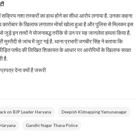
रेपो रेट को 5.25% पर ही
मालाबार गोल्ड एंड डायमंड्स ने भारतीय क्रिकेट टीम के पूर्व 
ुटी
किलो
महेंद्र सिंह धोनी को...
कोयला,
े में सक्रिय नशा तस्करों का हाथ होने का सीधा आरोप लगाया है. उनका कहना
पोटैशियम
Read
Read More
और
more
के अवैध कारोबार के खिलाफ लगातार मोर्चा खोला हुआ है और पुलिस से मिलकर इस
मिक्स
about
 जुड़े इन तत्वों ने योजनाबद्ध तरीके से उन पर यह जानलेवा हमला किया है.
विस्फोटक
Business
के
News:महेंद्र
 मुस्तैदी से जांच में जुट गई है. थाना प्रभारी जगबीर सिंह ने बताया कि
साथ
सिंह
र पीड़ित पार्षद की लिखित शिकायत के आधार पर आरोपियों के खिलाफ सख्त
3
धोनी
गिरफ्तार
बने
ी है.
मालाबार
गोल्ड
्रपत्र देना क्यों है जरूरी
एंड
डायमंड्स
के
नए
ब्रांड
एम्बैसडर,
कंपनी
ack on BJP Leader Haryana
Deepish Kidnapping Yamunanagar
ने
किया
 Haryana
Gandhi Nagar Thana Police
ऐलान