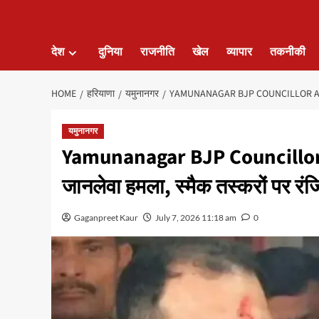
देश
दुनिया
राजनीति
खेल
व्यापार
तकनीकी
HOME
हरियाणा
यमुनानगर
YAMUNANAGAR BJP COUNCILLOR ATTACKED:
यमुनानगर
Yamunanagar BJP Councillor Att
जानलेवा हमला, स्मैक तस्करों पर र
Gaganpreet Kaur
July 7, 2026 11:18 am
0